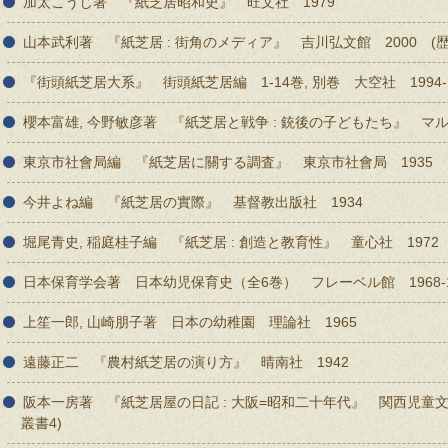
加太こうじ著 『紙芝居昭和史』 旺文社 1979
ッズ紙芝居募集要項
山本武利著 『紙芝居 : 街角のメディア』 吉川弘文館 2000 (歴
ッズライブ
『街頭紙芝居大系』 街頭紙芝居編 1-14巻, 別巻 大空社 1994-1
櫻本富雄, 今野敏彦著 『紙芝居と戦争 : 銃後の子どもたち』 マル
居
東京市社會局編 『紙芝居に關する調査』 東京市社會局 1935
今井よね編 『紙芝居の實際』 基督教出版社 1934
堀尾青史, 稲庭桂子編 『紙芝居 : 創造と教育性』 童心社 1972
日本保育学会著 日本幼児保育史（全6巻） フレーベル館 1968-1
上笙一郎, 山崎朋子著 日本の幼稚園 理論社 1965
遠藤正二 『農村紙芝居の演り方』 晴南社 1942
阪本一房著 『紙芝居屋の日記 : 大阪=昭和二十年代』 関西児童文
叢書4)