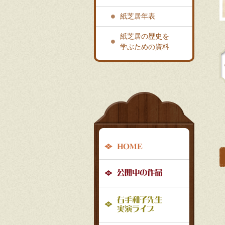
紙芝居年表
紙芝居の歴史を
学ぶための資料
グ
ロ
ー
HOME
バ
公開中の
ル
ナ
右手和子
ビ