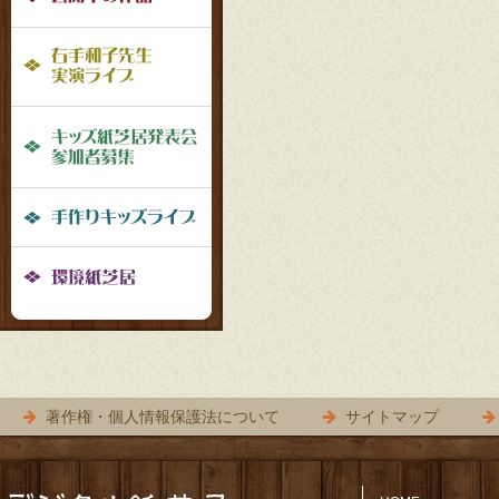
ナ
右手和子先生実演ライブ
ビ
ゲ
手作りキッズ紙芝居募集要項
ー
シ
手作りキッズライブ
ョ
環境紙芝居
ン
著作権・個人情報保護法について
サイトマップ