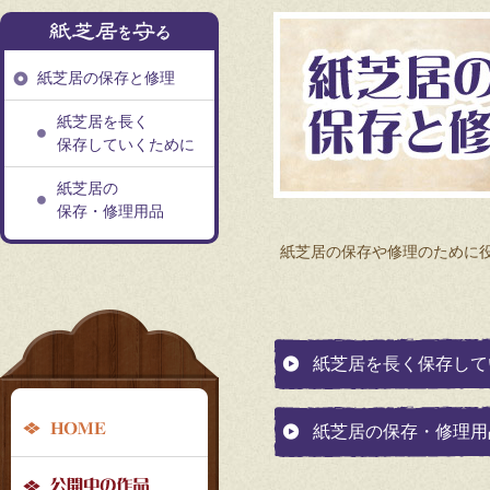
紙芝居の保存と修理
紙芝居を長く
保存していくために
紙芝居の
保存・修理用品
紙芝居の保存や修理のために
グ
ロ
紙芝居を長く保存して
ー
HOME
紙芝居の保存・修理用
バ
公開中の作品
ル