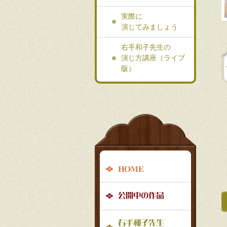
実際に
演じてみましょう
右手和子先生の
演じ方講座（ライブ
版）
グ
ロ
ー
HOME
バ
公開中の
ル
ナ
右手和子