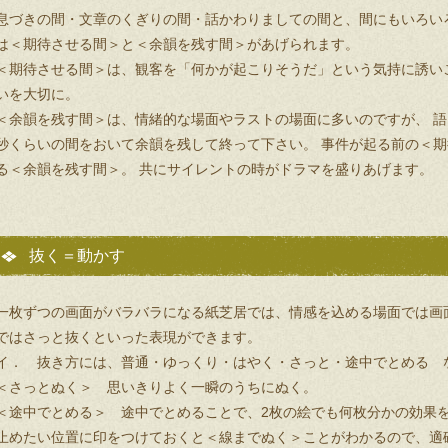
息づきの間・文章のくぎりの間・話かわりましての間と、間にもいろい
は＜期待させる間＞と＜余韻を残す間＞があげられます。
＜期待させる間＞は、観客を「何かが起こりそうだ」という気持に誘い
いを大切に。
＜余韻を残す間＞は、情緒的な場面やラストの場面に多いのですが、 語
秒くらいの間をおいて余韻を残して終って下さい。 事件が起る前の＜
る＜余韻を残す間＞。 共にサイレントの時がドラマを盛りあげます。
抜く＝動かす
一枚ずつの画面がバラバラになる紙芝居では、情感を込める場面では画
ではさっと抜くといった表現ができます。
イ． 抜き方には、普通・ゆっくり・はやく・さっと・途中でとめる 
＜さっとぬく＞ 思いきりよく一瞬のうちにぬく。
＜途中でとめる＞ 途中でとめることで、2枚の絵でも何枚分かの効果を
止めたい位置に印をつけておくと＜線までぬく＞ことがわかるので、適