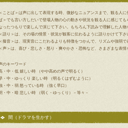
＜ことば＞は声に出して表現する時、微妙なニュアンスまで、観る人に
ば＞でも言い方しだいで登場人物の心の動きや状況を観る人に感じても
なったつもりで楽しんで演じて下さい。もちろん下読みで理解した人物
＜語り＞は、その場の情景・状況が観客に伝わるように語りかけて下さ
＜擬音＞は、現実音にこだわるよりも特徴をつかんで、リズムや強弱で
＜声＞は、喜び・悲しさ・怒り・爽やかさ・恐怖など、さまざまな表情
声のキーワード
高・中・低 嬉しい時 （やや高めの声で明るく）
早・中・ゆっくり 楽しい時 （明るくはずむように）
強・中・弱 怒っている時 （強く早口）
明・中・暗 悲しい時 （弱く・ゆっくり）－等々－
間（ドラマを生かす）