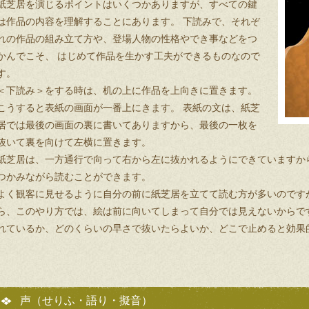
紙芝居を演じるポイントはいくつかありますが、すべての鍵
は作品の内容を理解することにあります。 下読みで、それぞ
ッズ紙芝居募集要項
れの作品の組み立て方や、登場人物の性格やでき事などをつ
かんでこそ、 はじめて作品を生かす工夫ができるものなので
す。
ッズライブ
＜下読み＞をする時は、机の上に作品を上向きに置きます。
こうすると表紙の画面が一番上にきます。 表紙の文は、紙芝
居
居では最後の画面の裏に書いてありますから、最後の一枚を
抜いて裏を向けて左横に置きます。
紙芝居は、一方通行で向って右から左に抜かれるようにできていますか
つかみながら読むことができます。
よく観客に見せるように自分の前に紙芝居を立てて読む方が多いのです
ら、このやり方では、絵は前に向いてしまって自分では見えないからで
れているか、どのくらいの早さで抜いたらよいか、どこで止めると効果
声（せりふ・語り・擬音）