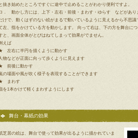
と抜き始めたところですぐに途中で止めることがわかり便利ですよ。
ロ． 動かし方には、上下・左右・前後・まわす・ゆらす などがありま
だけで、動くはずのない絵がまるで動いているように見えるから不思議
て左、指をかけている方を動かします。 向って右は、下の方を舞台につ
すと、画面全体がとびはねてしまって効果がでません。
例えば
★ 左右に半円を描くように動かす
人物などが正面に向って歩くように見えます
★ 前後に動かす
嵐の場面や風が吹く様子を表現することができます
★ まわす
指を1本かけて軽くまわすようにします
舞台・幕紙の効果
紙芝居の絵は、舞台で使って効果が出るように描かれていま