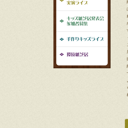
ビ
ゲ
手作りキ
ー
シ
手作りキ
ョ
環境紙芝
ン