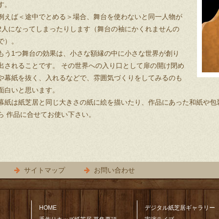
す。
例えば＜途中でとめる＞場合、舞台を使わないと同一人物が
2人になってしまったりします（舞台の袖にかくれませんの
で）。
もう1つ舞台の効果は、小さな額縁の中に小さな世界が創り
出されることです。 その世界への入り口として扉の開け閉め
や幕紙を抜く、入れるなどで、雰囲気づくりをしてみるのも
面白いと思います。
幕紙は紙芝居と同じ大きさの紙に絵を描いたり、作品にあった和紙や包
ら 作品に合せてお使い下さい。
サイトマップ
お問い合わせ
HOME
デジタル紙芝居ギャラリー